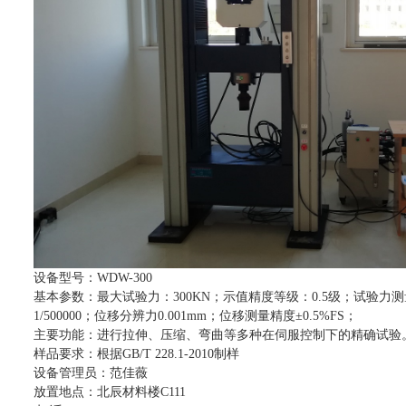
设备型号：
WDW-
300
基本参数：
最大试验力：3
00
KN；
示值精度等级：0.5级；试验力测
1/500000；
位移
分辨力0
.001
mm；
位移测量精度
±
0.5
%
FS；
主要功能：
进行拉伸、压缩、弯曲等多种在伺服控制下的精确试验
样品要求：
根据GB
/T 228.1-2010
制样
设备管理员
：
范佳薇
放置地点：北辰材料楼C
11
1