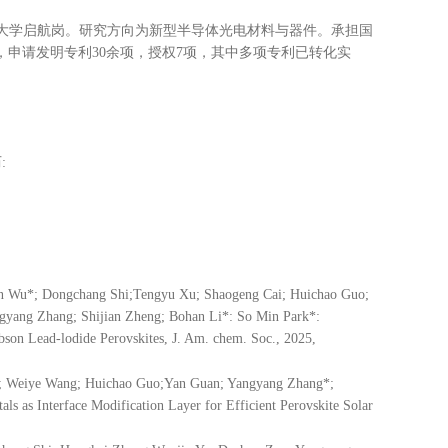
大学启航岗。研究方向为新型半导体光电材料与器件。承担国
，申请发明专利
30
余项，授权
7
项，其中多项专利已转化实
历
:
un Wu*; Dongchang Shi;Tengyu Xu; Shaogeng Cai; Huichao Guo;
ngyang Zhang; Shijian Zheng; Bohan Li*: So Min Park*:
bson Lead-lodide Perovskites, J. Am. chem. Soc., 2025,
g; Weiye Wang; Huichao Guo;Yan Guan; Yangyang Zhang*;
s as Interface Modification Layer for Efficient Perovskite Solar