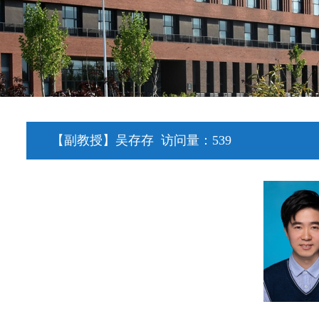
【副教授】吴存存
访问量：
539