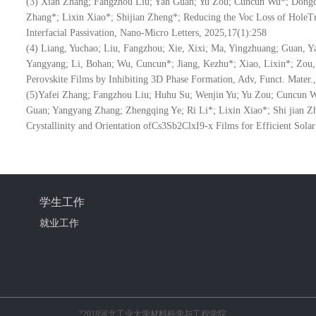
(3)
Xian Zhang; Fangzhou Liu; Yan Guan; Yu Zou; Cuncun Wu*; Dongc
Zhang*; Lixin Xiao*; Shijian Zheng*; Reducing the Voc Loss of HoleTr
Interfacial Passivation, Nano-Micro Letters, 2025,17(1):258
(4)
Liang, Yuchao; Liu, Fangzhou; Xie, Xixi; Ma, Yingzhuang; Guan, Y
Yangyang; Li, Bohan; Wu, Cuncun*; Jiang, Kezhu*; Xiao, Lixin*; Zou
Perovskite Films by Inhibiting 3D Phase Formation, Adv, Funct. Mater
(5)Yafei Zhang; Fangzhou Liu; Huhu Su; Wenjin Yu; Yu Zou; Cuncun W
Guan; Yangyang Zhang; Zhengqing Ye; Ri Li*; Lixin Xiao*; Shi jian Zh
Crystallinity and Orientation ofCs3Sb2ClxI9-x Films for Efficient Sola
学生工作
就业工作
?2018河北工业大学材料科学与工程学院