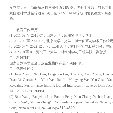
吴存存，男，新能源材料与器件系副教授，博士生导师，河北工业
家自然科学基金等项目
6
项，在
JACS
、
AFM
等期刊发表论文
60
余篇
施。
一、
教育工作经历
(1)2011-09
至
2015-07
，山东大学，应用物理学，学士
(2)2015-09
至
2020-07
，北京大学，光学，博士科研与学术工作经
(3)2020-07
至
2022-12
，河北工业大学，材料科学与工程学院，讲师
(4)2023-01
至今，河北工业大学，材料科学与工程学院，副教授
二、科研项目
国家自然科学基金以及企业横向课题等项目
6
项。
二、
代表性论文
(1)
Jiagi Zhang; Nan Gan; Fangzhou Liu; Xixi Xie; Xian Zhang; Cunc
Deao Li; Guoxin Shi; Yilin Wei; Jian Li; Mingyang Wei; Yan Guan; Ya
Revealing Performance-limiting Buried Interfaces in Layered Dion-Jaco
30873−30884
147(34):
(2)
Biao Wang; Fangzhou Liu; Fanxiu Feng; Xian Zhang; Yuchao Lian
Cuncun Wu*; Shijian Zheng*; Ruddlesden -Popper Perovskite Nanocrystal
4512-4520
Cells, Nano letters, 2024, 24(15):