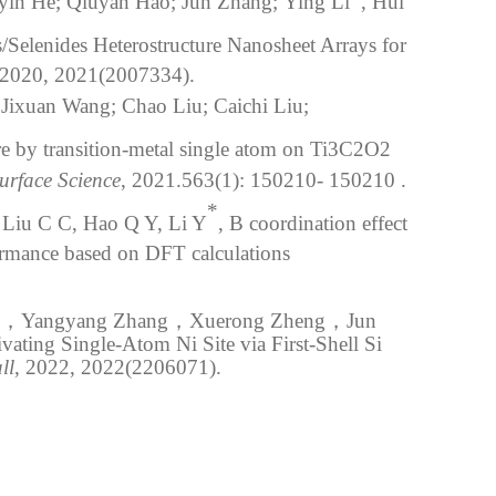
iayin He; Qiuyan Hao; Jun Zhang;
Ying Li
,
Hui
/Selenides Heterostructure Nanosheet Arrays for
 2020, 2021(2007334)
.
Jixuan Wang; Chao Liu; Caichi Liu;
ture by transition-metal single atom on Ti3C2O2
urface Science
, 2021.563(1): 150210- 150210 .
*
 Liu C C, Hao Q Y, Li Y
,
B coordination effect
rmance based on DFT calculations
，
Yangyang Zhang
，
Xuerong Zheng
，
Jun
ivating Single-Atom Ni Site via First-Shell Si
ll
, 2022, 2022(2206071)
.