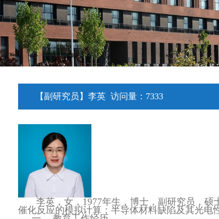
【副研究员】李英
访问量：
7333
李英，女，1977年生，博士，副研究员，
催化反应的模拟计算；半导体材料缺陷及其光电
一、
教育工作经历