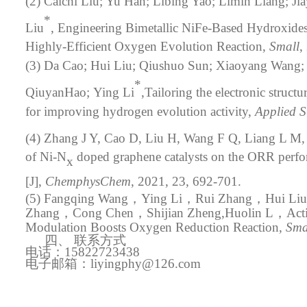
(2) Caichi Liu; Yu Han; Libing Yao; Limin Liang; J
*
Liu
, Engineering Bimetallic NiFe-Based Hydroxides
Highly-Efficient Oxygen Evolution Reaction,
Small
,
(3) Da Cao; Hui Liu; Qiushuo Sun; Xiaoyang Wang; 
*
QiuyanHao;
Ying Li
,Tailoring the electronic struc
for improving hydrogen evolution activity,
Applied S
(4)
Zhang J Y, Cao D, Liu H, Wang F Q, Liang L M,
of Ni-N
doped graphene catalysts on the ORR perfo
x
[J],
ChemphysChem
, 2021, 23, 692-701.
(
5
) Fangqing Wang
，
Ying Li
，
Rui Zhang
，
Hui Liu
Zhang
，
Cong Chen
，
Shijian Zheng
,
Huolin L
，
Act
Modulation Boosts Oxygen Reduction Reaction,
Sma
四、
联系方式
电话：15822723438
电子邮箱：liyingphy@126.com