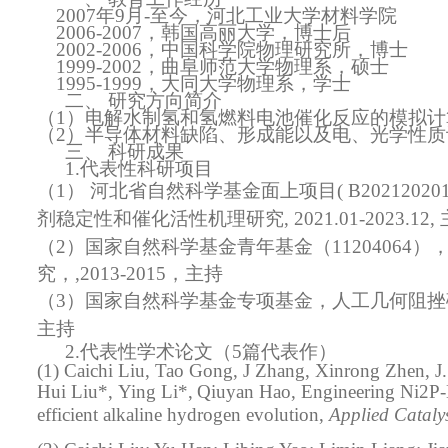
2007年9月-至今，河北工业大学材料学院
2006-2007，韩国高丽大学，博士后
2002-2006，中国科学院物理研究所，博士
1999-2002，曲阜师范大学物理系，硕士
1995-1999，大同大学物理系，学士
二、
研究方向简介
（1）
电解水制氢和氢燃料电池催化反应的模拟计
（2）
半导体材料缺陷、形成能以及电、光学性质
三、
科研成果
1.
代表性科研项目
（1）
河北省自然科学基金面上项目( B202120201
剂稳定性和催化活性机理研究, 2021.01-2023.12,
（2）国家自然科学基金青年基金
（11204064）
究，
,
2013-2015，主持
（3）国家自然科学基金专项基金，
人工几何阻挫
主持
2.
代表性学术论文
（
5篇代表作
）
(1)
C
aichi
Liu, T
ao
Go
ng, J Zhang, X
inrong
Zhen, J
H
ui
Liu
*
,
Y
ing
Li
*
,
Q
iuyan
Hao,
Engineering Ni2P-Ni
efficient alkaline hydrogen evolution
,
Applied Cataly