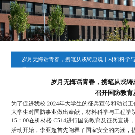
岁月无悔话青春，携笔从戎铸忠魂丨材料科学
量：
965
岁月无悔话青春，携笔从戎铸
召开国防教育
为了促进我校 2024年大学生的征兵宣传和动员
大学生对国防事业做出奉献，材料科学与工程学院
15：00在
机材
楼
C
514进行国防教育及征兵宣讲
活动开始，李亚超首先阐释了国家安全的内涵，提