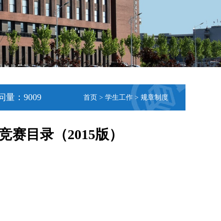
问量：
9009
首页
>
学生工作
>
规章制度
赛目录（2015版）