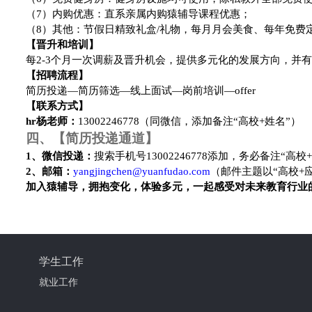
（7）内购优惠：直系亲属内购猿辅导课程优惠；
（8）其他：节假日精致礼盒/礼物，每月月会美食、每年免费
【
晋升和培训
】
每2-3个月一次调薪及晋升机会，提供多元化的发展方向，并
【招聘流程】
简历投递—简历筛选—线上面试—岗前培训—offer
【联系方式】
hr
杨老师：
13002246778
（同微信，添加备注“高校+姓名”）
四、【简历投递通道】
1
、微信投递：
搜索手机号13002246778添加，务必备注“高校
2
、邮箱：
yangjingchen@yuanfudao.com
（邮件主题以“高校+
加入猿辅导，拥抱变化，体验多元，一起感受对未来教育行业
学生工作
就业工作