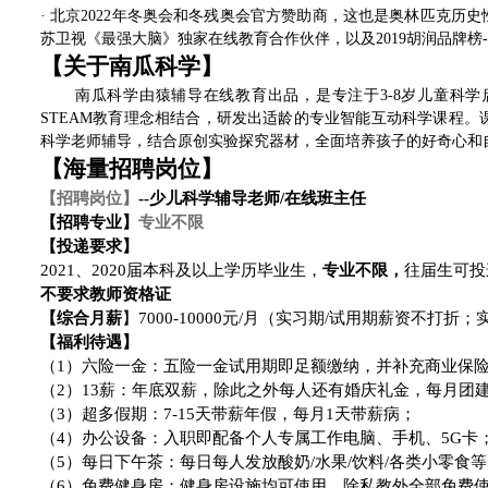
· 北京2022年冬奥会和冬残奥会官方赞助商，这也是奥林匹克
苏卫视《最强大脑》独家在线教育合作伙伴，以及2019胡润品牌榜
【关于南瓜科学】
南瓜科学由猿辅导在线教育出品，是专注于3-8岁儿童科
STEAM教育理念相结合，研发出适龄的专业智能互动科学课程。
科学老师辅导，结合原创实验探究器材，全面培养孩子的好奇心和
【海量招聘岗位】
【招聘岗位】
--
少儿科学辅导老师
/
在线班主任
【招聘专业】
专业不限
【投递要求】
2021
、2020届本科及以上学历毕业生，
专业不限，
往届生可投
不要求教师资格证
【综合月薪
】7000-10000元/月（实习期/试用期薪资不打折
【福利待遇】
（1）六险一金：五险一金试用期即足额缴纳，并补充商业保
（2）13薪：年底双薪，除此之外每人还有婚庆礼金，每月团
（3）超多假期：7-15天带薪年假，每月1天带薪病；
（4）办公设备：入职即配备个人专属工作电脑、手机、5G卡
（5）每日下午茶：每日每人发放酸奶/水果/饮料/各类小零食
（6）免费健身房：健身房设施均可使用，除私教外全部免费使