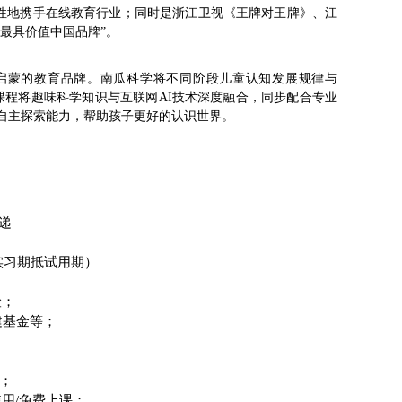
历史性地携手在线教育行业；同时是浙江卫视《王牌对王牌》、江
-最具价值中国品牌”。
学启蒙的教育品牌。南瓜科学将不同阶段儿童认知发展规律与
课程将趣味科学知识与互联网AI技术深度融合，同步配合专业
自主探索能力，帮助孩子更好的认识世界。
递
；实习期抵试用期）
险；
建基金等；
；
等；
用/免费上课；