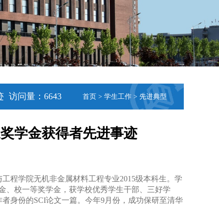
迹
访问量：
6643
首页
>
学生工作
>
先进典型
生国家奖学金获得者先进事迹
与工程学院无机非金属材料工程专业
2015
级本科生。学
金、校一等奖学金，获学校优秀学生干部、三好学
作者身份的
SCI
论文一篇。今年
9
月份，成功保研至清华