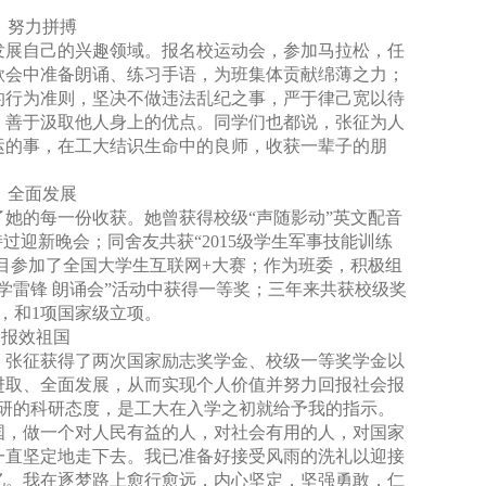
，努力拼搏
发展自己的兴趣领域。报名校运动会，参加马拉松，任
歌会中准备朗诵、练习手语，为班集体贡献绵薄之力；
的行为准则，坚决不做违法乱纪之事，严于律己宽以待
，善于汲取他人身上的优点。同学们也都说，张征为人
运的事，在工大结识生命中的良师，收获一辈子的朋
，全面发展
她的每一份收获。她曾获得校级“声随影动”英文配音
持过迎新晚会；同舍友共获“
2015
级学生军事技能训练
项目参加了全国大学生互联网
+
大赛；作为班委，积极组
学雷锋 朗诵会”活动中获得一等奖；三年来共获校级奖
，和
1
项国家级立项。
,
报效祖国
，张征获得了两次国家励志奖学金、校级一等奖学金以
进取、全面发展，从而实现个人价值并努力回报社会报
钻研的科研态度，是工大在入学之初就给予我的指示。
国，做一个对人民有益的人，对社会有用的人，对国家
一直坚定地走下去。我已准备好接受风雨的洗礼以迎接
忆。我在逐梦路上愈行愈远，内心坚定，坚强勇敢，仁