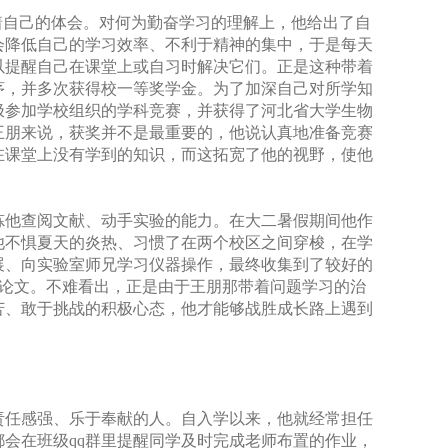
着自己的体会。对何为勤奋学习的理解上，他给出了自
会降低自己的学习效率、不利于精神的集中，于是每天
以提醒自己在课堂上或自习时解决它们。正是这种带着
茅，并多次获得校一等奖学金。为了加深自己对所学知
极参加学校组织的学科竞赛，并获得了河北省大学生物
王朋来说，获奖并不是最重要的，他说认真地准备竞赛
在课堂上没有学到的知识，而这拓宽了他的视野，使他
炼他查阅文献、动手实验的能力。在大二暑假期间他作
他不惧夏天的炎热、习惯了在两个校区之间穿梭，在学
展、向实验室师兄学习仪器操作，最终收集到了较好的
论文。不难看出，正是由于王朋那带着问题学习的治
苦、敢于挑战的积极心态，他才能够战胜成长路上遇到
责任感强、乐于奉献的人。自入学以来，他就经常担任
都会在班级
qq
群里提醒同学及时完成老师布置的作业，