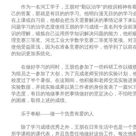
作为一名河工学子，王朋对“勤以治学”的校训精神有
己的答案，那就是有目的的学习。他明白漫无目的的学习
在上课或自习前，他都会把当天需要解决的事情记录下来
问题学习的治学态度使得王朋的学习成绩一直名列专业前
识的理解，锻炼自己运用所学知识解决问题的能力，他积
理竞赛三等奖、河北工业大学数学竞赛二等奖等奖项。对
使他受益匪浅，因为在准备竞赛的过程中，他学到了以前
的知识更加系统化。
在做好学习的同时，王朋也参加了一些科研工作以锻
为组员之一参加了大创，为了完成老师安排的实验计划，
校度过了半个暑假。在这期间，他积极和老师交流实验进
实验数据，并就实验成果以第三作者的身份发表了一篇
SCI
学态度，有目的地做事并把事情做好的坚定决心，不怕吃
的困难，取得上述的成绩。
乐于奉献——做一个负责有爱的人
除了学习成绩优秀之外，王朋在日常生活中也是一个
所学课程的课代表，并且负责任地做好这份工作。每次他