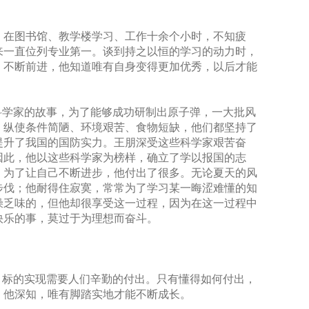
，在图书馆、教学楼学习、工作十余个小时，不知疲
来一直位列专业第一。谈到持之以恒的学习的动力时，
、不断前进，他知道唯有自身变得更加优秀，以后才能
科学家的故事，为了能够成功研制出原子弹，一大批风
，纵使条件简陋、环境艰苦、食物短缺，他们都坚持了
提升了我国的国防实力。王朋深受这些科学家艰苦奋
因此，他以这些科学家为榜样，确立了学以报国的志
，为了让自己不断进步，他付出了很多。无论夏天的风
步伐；他耐得住寂寞，常常为了学习某一晦涩难懂的知
燥乏味的，但他却很享受这一过程，因为在这一过程中
快乐的事，莫过于为理想而奋斗。
目标的实现需要人们辛勤的付出。只有懂得如何付出，
，他深知，唯有脚踏实地才能不断成长。