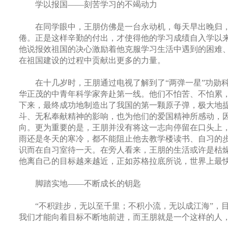
学以报国——刻苦学习的不竭动力
在同学眼中，王朋仿佛是一台永动机，每天早出晚归
倦。正是这样辛勤的付出，才使得他的学习成绩自入学以
他说报效祖国的决心激励着他克服学习生活中遇到的困难
在祖国建设的过程中贡献出更多的力量。
在十几岁时，王朋通过电视了解到了“两弹一星”功勋
华正茂的中青年科学家奔赴第一线。他们不怕苦、不怕累
下来，最终成功地制造出了我国的第一颗原子弹，极大地
斗、无私奉献精神的影响，也为他们的爱国精神所感动，
向。更为重要的是，王朋并没有将这一志向停留在口头上
雨还是冬天的寒冷，都不能阻止他去教学楼读书、自习的
识而在自习室待一天。在旁人看来，王朋的生活或许是枯
他离自己的目标越来越近，正如苏格拉底所说，世界上最
脚踏实地——不断成长的钥匙
“不积跬步，无以至千里；不积小流，无以成江海”，
我们才能向着目标不断地前进，而王朋就是一个这样的人