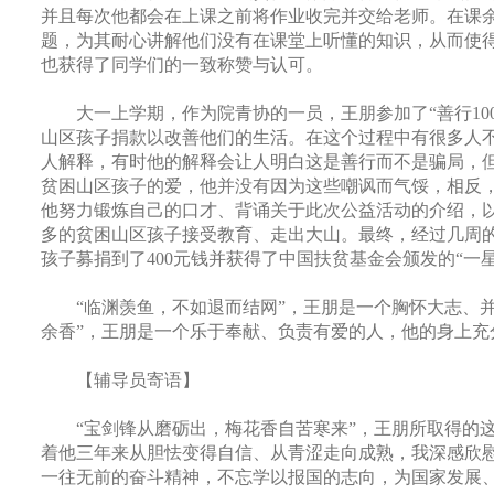
并且每次他都会在上课之前将作业收完并交给老师。在课
题，为其耐心讲解他们没有在课堂上听懂的知识，从而使
也获得了同学们的一致称赞与认可。
大一上学期，作为院青协的一员，王朋参加了“善行
10
山区孩子捐款以改善他们的生活。在这个过程中有很多人
人解释，有时他的解释会让人明白这是善行而不是骗局，
贫困山区孩子的爱，他并没有因为这些嘲讽而气馁，相反
他努力锻炼自己的口才、背诵关于此次公益活动的介绍，
多的贫困山区孩子接受教育、走出大山。最终，经过几周
孩子募捐到了
400
元钱并获得了中国扶贫基金会颁发的“一
“临渊羡鱼，不如退而结网”，王朋是一个胸怀大志、
余香”，王朋是一个乐于奉献、负责有爱的人，他的身上充
【辅导员寄语】
“宝剑锋从磨砺出，梅花香自苦寒来”，王朋所取得的
着他三年来从胆怯变得自信、从青涩走向成熟，我深感欣
一往无前的奋斗精神，不忘学以报国的志向，为国家发展