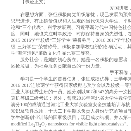
【事迹正文】
爱国进取
在思想方面，张征积极向党组织靠拢，现已发展为预
思想进步、有正确价值观和人生观的当代优秀大学生。平
论和“三个代表”、科学发展观、习近平新时代中国特色社
度。同时，她也关注时事政治，时刻保持自身的先进性，
2015-2016
学年校级“三好学生”荣誉称号，
2016-2017
学年校
级“三好学生”荣誉称号。积极参加学校组织的各项活动，
学“海河清风”廉政文化作品比赛三等奖。
服务社会，是她的初心所在。她是一名积极的志愿者
区捡垃圾，为社会服务贡献自己的一份力量。
手不释卷
学习是一个学生的首要任务，张征成绩优异，三学年
2016-2017
连续两学年获得国家级励志奖学金以及校级一等
工业大学优秀生班的一员。她分别以
607
和
543
的高分一次
算机等级二级考试；另外，曾获
2016
年河北省大学生数学
满分
100
的成绩通过河北工业大学实验室安全技能培训考核
知识及软件应用，于大二下学期以负责人身份研究的项目“
学生创新创业训练的国家级项目，现已成功结项。并以第一
modified La
Ti
O
nanosheets for visible light photocatalysis
”
2
2
7