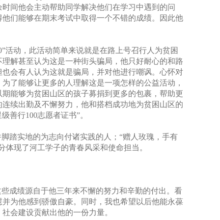
余时间他会主动帮助同学解决他们在学习中遇到的问
得他们能够在期末考试中取得一个不错的成绩。因此他
0
”活动，此活动简单来说就是在路上号召行人为贫困
不理解甚至认为这是一种街头骗局，他只好耐心的和路
但也会有人认为这就是骗局，并对他进行嘲讽。心怀对
，为了能够让更多的人理解这是一项怎样的公益活动，
以期能够为贫困山区的孩子募捐到更多的包裹，帮助更
的连续出勤及不懈努力，他和搭档成功地为贫困山区的
星级善行
100
志愿者证书”。
并脚踏实地的为志向付诸实践的人；“赠人玫瑰，手有
分体现了河工学子的青春风采和使命担当。
这些成绩源自于他三年来不懈的努力和辛勤的付出。看
慰并为他感到骄傲自豪。同时，我也希望以后他能永葆
、社会建设贡献出他的一份力量。