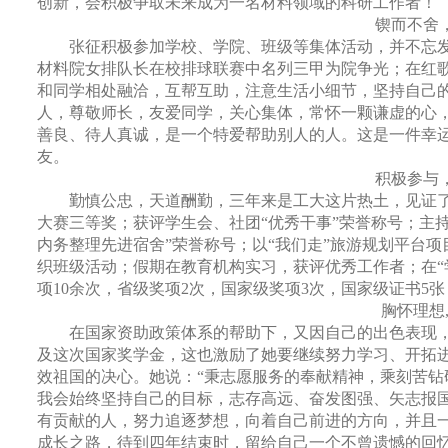
创新，会积极争取未来成为一名材料领域的科研工作者！
锲而不舍
张征积极参加学校、学院、班级等集体活动，并不忘
材料院女排队长在校排球联赛中名列三甲为院争光；在红
和同学相处融洽，互帮互助，注意生活小细节，坚持自己
人，尊敬师长，友爱同学，关心集体，常怀一颗谦虚的心
善良、待人真诚，是一个特爱帮助别人的人。这是一件幸
友。
积极参与
勤慎公忠，天道酬勤，三年来是工大这片热土，见证了
大赛三等奖；获评学生会、社团“优秀干事”荣誉称号；主
内务整理先进宿舍”荣誉称号；以“我们走”旅游规划平台
织班级活动；假期在教育机构实习，获评优秀工作者；在“
项
10
余次，省级奖项
2
次，国家级奖项
3
次，国家级证书
5
张
胸怀理想
在国家资助政策体系的帮助下，又因自己的出色表现
及这次国家奖学金，这也激励了她要继续努力学习、开拓
效祖国的决心。她说：“秉志愿服务的奉献精神，乘刻苦
我会始终坚持自己的目标，志存高远、奋发图强、矢志报
有贡献的人，努力追逐梦想，向着自己前进的方向，并且
成长之路，待到四年结束时，留给自己一个不曾遗憾的回