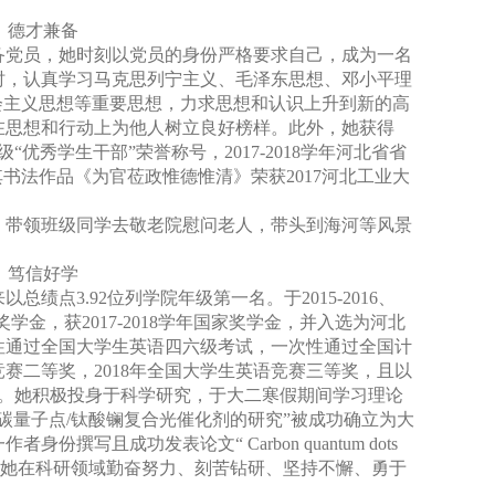
，德才兼备
备党员，她时刻以党员的身份严格要求自己，成为一名
时，认真学习马克思列宁主义、毛泽东思想、邓小平理
会主义思想等重要思想，力求思想和认识上升到新的高
在思想和行动上为他人树立良好榜样。此外，她获得
级“优秀学生干部”荣誉称号，
2017-2018
学年河北省省
其书法作品《为官莅政惟德惟清》荣获
2017
河北工业大
，带领班级同学去敬老院慰问老人，带头到海河等风景
，笃信好学
来以总绩点
3.92
位列学院年级第一名。于
2015-2016
、
奖学金，获
2017-2018
学年国家奖学金，并入选为河北
性通过全国大学生英语四六级考试，一次性通过全国计
竞赛二等奖，
2018
年全国大学生英语竞赛三等奖，且以
。她积极投身于科学研究，于大二寒假期间学习理论
碳量子点
/
钛酸镧复合光催化剂的研究”被成功确立为大
作者身份撰写且成功发表论文“
Carbon quantum dots
。她在科研领域勤奋努力、刻苦钻研、坚持不懈、勇于