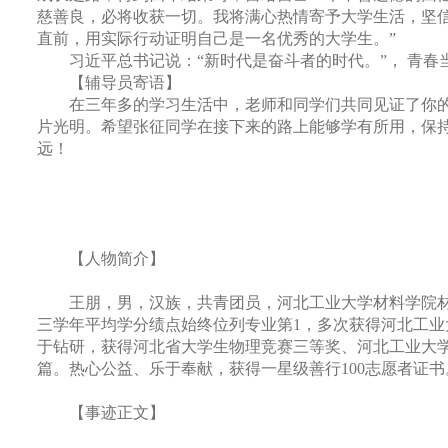
慈善良，必将收获一切。我将满心热情寄予大学生活，坚
直前，用实际行动证明自己是一名优秀的大学生。”
习近平总书记说：“新时代是奋斗者的时代。”， 青
【辅导员寄语】
在三年多的学习生活中，老师和同学们共同见证了你的
片光明。希望张征同学在接下来的路上能够学有所用，保
远！
【人物简介】
王朋，男，汉族，共青团员，河北工业大学材料学院
三学年平均学分绩点始终位列专业第
1
，多次获得河北工业
于钻研，获得河北省大学生物理竞赛三等奖、河北工业大
篇。热心公益、乐于奉献，获得一星级善行
100
志愿者证书
【事迹正文】