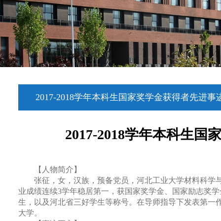
2017-2018学年本科生国家奖学金获得者先进事
2017-2018学年本科
【人物简介】
张征，女，汉族，预备党员，河北工业大学材料科学
业成绩连续
3
学年稳居第一，获国家奖学金、国家励志奖学
生，以及河北省三好学生等称号。在导师指导下发表第一
大学。