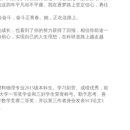
信这四年平凡却不平庸。我在逐梦路上坚定信心，勇往
春当奋斗，奋斗正青春。她，正在这路上。
成长，也看到了你的努力获得了回报，相信你前途一
持初心，实现自己的人生理想，在科研道路上越走越
材料物理专业
2015
级本科生。学习刻苦、成绩优秀，前
大学一等奖学金和三好学生荣誉称号。勤于思考、善
学数学竞赛二等奖，并以第三作者身份发表
SCI
论文
1
。