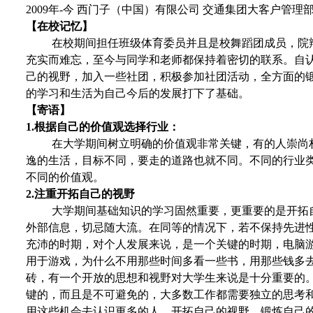
2009
年-今 西门子（中国）有限公司 交通集团大客户管理部
【在校记忆】
在校期间担任班级体育委员并且是校舞蹈团成员，院
充实而难忘，至今与同学和老师都保持着密切的联系。自
己的视野，加入一些社团，积极参加社团活动，全方面的
的学习和生活为自己今后的发展打下了基础。
【寄语】
1.
根据自己的价值观选择行业：
在大学期间树立明确的价值观非常关键，有的人崇尚
逸的生活，目标不同，要走的道路也就不同。不同的行业
不同的价值观。
2.
注重开拓自己的视野
大学期间基础知识的学习固然重要，更重要的是开拓
外部信息，切忌随大流。在同等的情况下，若不保持先进
充沛的时期，对个人发展来说，是一个关键的时期，电脑
用于游戏，为什么不用那些时间多看一些书，用那些钱多
砖，有一个开放的思想和视野对大学生来说是十分重要的
键的，而且是不可避免的，大多数工作都需要独立的思考
用这些机会去认识更多的人，开拓自己的视野，锻炼自己